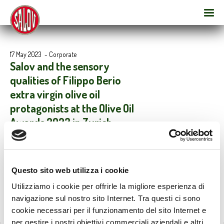
17 May 2023
-
Corporate
Salov and the sensory
qualities of Filippo Berio
extra virgin olive oil
protagonists at the Olive Oil
Awards 2023 in Zurich
Bronze medal for Filippo Berio Extra Virgin 100% Italian Reserve
Gold
2023 Oil Consumer Award for Filippo Berio Classic Extra Virgin
Questo sito web utilizza i cookie
Utilizziamo i cookie per offrirle la migliore esperienza di
navigazione sul nostro sito Internet. Tra questi ci sono
cookie necessari per il funzionamento del sito Internet e
per gestire i nostri obiettivi commerciali aziendali e altri