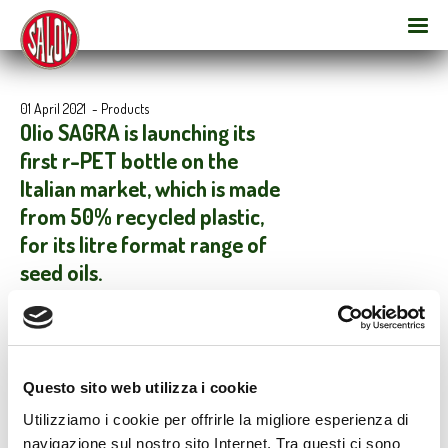
01 April 2021
-
Products
Olio SAGRA is launching its
first r-PET bottle on the
Italian market, which is made
from 50% recycled plastic,
for its litre format range of
seed oils.
New “green” look for the 1lt format of the historic SAGRA brand’s
range of seed oils. The new r-PET bottles are made from 50%
recycled plastic and are totally recyclable thanks to updated
sleeves and packaging. They will be available on Italian
Questo sito web utilizza i cookie
supermarket shelves from April. This is an important change in
favour of a circular economy and respect for the environment.
Utilizziamo i cookie per offrirle la migliore esperienza di
navigazione sul nostro sito Internet. Tra questi ci sono