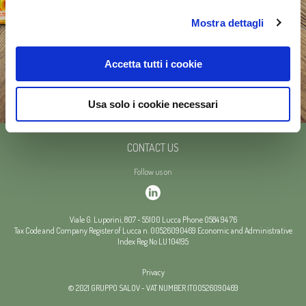
Mostra dettagli
Accetta tutti i cookie
Usa solo i cookie necessari
CONTACT US
Follow us on
Viale G. Luporini, 807
-
55100
Lucca
Phone
0584 94 76
Tax Code and Company Register of Lucca n. 00526090469
Economic and Administrative
Index Reg No LU 104195
Privacy
© 2021 GRUPPO SALOV - VAT NUMBER IT00526090469