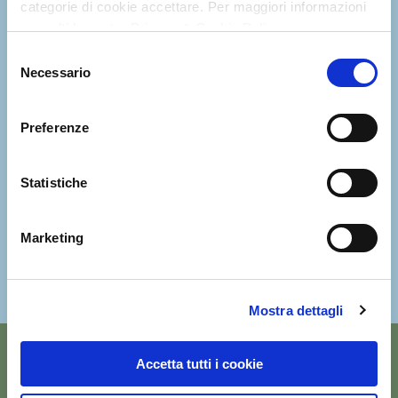
categorie di cookie accettare. Per maggiori informazioni
consulti la nostra Privacy & Cookie Policy
Selezione
Necessario
del
consenso
Preferenze
Statistiche
Marketing
Mostra dettagli
CONTACT US
Accetta tutti i cookie
Follow us on