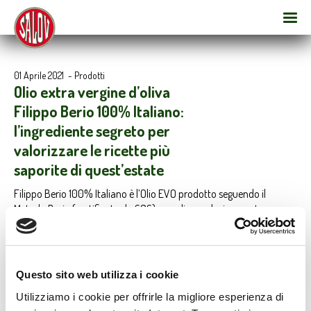
01 Aprile 2021
-
Prodotti
Olio extra vergine d’oliva
Filippo Berio 100% Italiano:
l’ingrediente segreto per
valorizzare le ricette più
saporite di quest’estate
Filippo Berio 100% Italiano è l’Olio EVO prodotto seguendo il
Metodo Berio (certificato da SGS) con olive esclusivamente
italiane, la cui intera filiera è tracciabile sul sito www.filippoberio.it.
Filippo Berio 100% Italiano ha un aroma deciso e vivace, ideale per
donare corposità alle migliori ricette estive tipicamente italiane
come la panzanella e il polipo con le patate.
Questo sito web utilizza i cookie
Utilizziamo i cookie per offrirle la migliore esperienza di