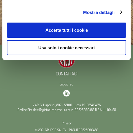
Mostra dettagli
Accetta tutti i cookie
Usa solo i cookie necessari
CONTATTACI
Seguici su
Viale G. Luporini, 807
-
55100
Lucca
Tel.
0584 94 76
Codice Fiscale e Registro Imprese Lucca n. 00526090469
R.E.A. LU 104195
Privacy
© 2021 GRUPPO SALOV - P.IVA IT00526090469