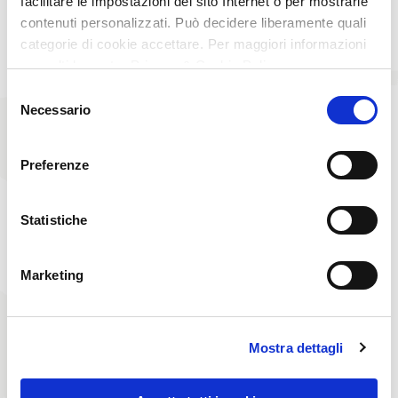
facilitare le impostazioni del sito Internet o per mostrarle
contenuti personalizzati. Può decidere liberamente quali
categorie di cookie accettare. Per maggiori informazioni
consulti la nostra Privacy & Cookie Policy
Selezione
Necessario
del
THANKS!
consenso
Preferenze
We have received your application.
You will be contacted as soon as possible.
Statistiche
BACK TO HOME
Marketing
Mostra dettagli