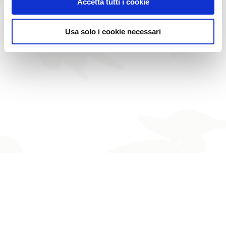
Accetta tutti i cookie
Usa solo i cookie necessari
CONTACT US
Follow us on
Viale G. Luporini, 807
-
55100
Lucca
Phone
0584 94 76