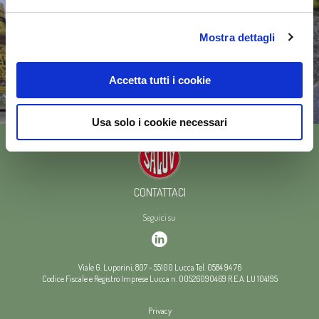
Mostra dettagli
Accetta tutti i cookie
Usa solo i cookie necessari
CONTATTACI
Seguici su
Viale G. Luporini, 807
-
55100
Lucca
Tel.
0584 94 76
Codice Fiscale e Registro Imprese Lucca n. 00526090469
R.E.A. LU 104195
Privacy