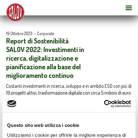
19 Ottobre 2023
-
Corporate
Report di Sostenibilità
SALOV 2022: Investimenti in
ricerca, digitalizzazione e
pianificazione alla base del
miglioramento continuo
Costanti investimenti in ricerca, sviluppo e in ambito ESG con più di
19 progetti attivi, trasformazione digitale con circa 5 milioni di euro
l’anno investiti in nuove tecnologie e la definizione di un Piano di
Sostenibilità che guiderà lo sviluppo e la crescita aziendale nei
prossimi anni. Sono questi gli ingredienti alla base delle
performance di Salov in termini di business e di sostenibilità
Questo sito web utilizza i cookie
malgrado un 2022 sfidante.
Utilizziamo i cookie per offrirle la migliore esperienza di