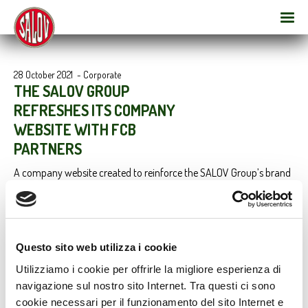
28 October 2021
-
Corporate
THE SALOV GROUP
REFRESHES ITS COMPANY
WEBSITE WITH FCB
PARTNERS
A company website created to reinforce the SALOV Group’s brand
identity and link to its brands (Filippo Berio and Sagra) is now
online. The website has been completely redesigned by FCB
Partners, a creative agency led by Giorgio Brenna (Chairman and
CEO) and Fabio Bianchi (Managing Director), with the goal of
simplifying the browsing experience and optimising it for all clients.
Questo sito web utilizza i cookie
Utilizziamo i cookie per offrirle la migliore esperienza di
navigazione sul nostro sito Internet. Tra questi ci sono
cookie necessari per il funzionamento del sito Internet e