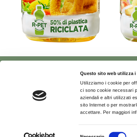
Questo sito web utilizza i
Viale G. Luporini, 807
-
55100
Lucca
Phone
0584 94 76
Utilizziamo i cookie per off
Tax Code and Company Register of Lucca n. 00526090469
ci sono cookie necessari pe
Economic and Administrative Index Reg No LU 104195
aziendali e altri utilizzati
sito Internet o per mostrar
accettare. Per maggiori in
Selezione
Necessario