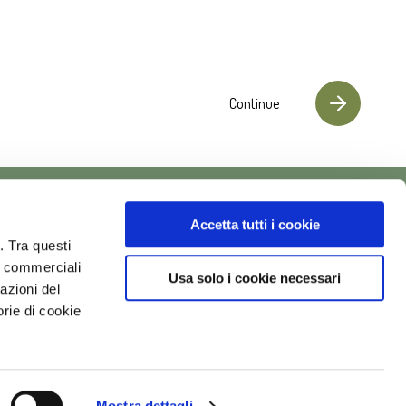
Continue
OUR COMPANY
Follow us on
Accetta tutti i cookie
FILIPPO BERIO
. Tra questi
vi commerciali
SAGRA
Usa solo i cookie necessari
tazioni del
OUR OIL
orie di cookie
QUALITY
SUSTAINABILITY
NEWS AND RELEASES
CONTACT US
Mostra dettagli