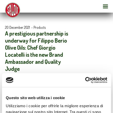
20 December 2021
-
Products
A prestigious partnership is
underway for Filippo Berio
Olive Oils: Chef Giorgio
Locatelli is the new Brand
Ambassador and Quality
Judge
Filippo Berio’s Classico and 100% Italian Extra Virgin Olive Oils will
be the stars of a new campaign on Sky Uno, IG, and Facebook, until
4 March 2022, together with chef and MasterChef Italia judge
Giorgio Locatelli, who will be Filippo Berio’s new Brand
Questo sito web utilizza i cookie
Ambassador and Quality Judge. The main theme of the campaign
is sustainability in the kitchen.
Utilizziamo i cookie per offrirle la migliore esperienza di
navigazione sul nostro sito Internet. Tra questi ci sono