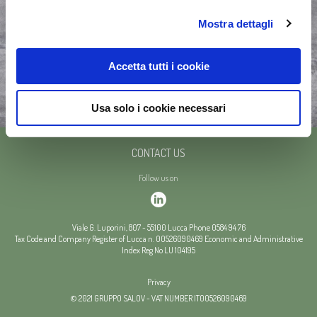
Mostra dettagli
Accetta tutti i cookie
Usa solo i cookie necessari
CONTACT US
Follow us on
Viale G. Luporini, 807
-
55100
Lucca
Phone
0584 94 76
Tax Code and Company Register of Lucca n. 00526090469
Economic and Administrative
Index Reg No LU 104195
Privacy
© 2021 GRUPPO SALOV - VAT NUMBER IT00526090469